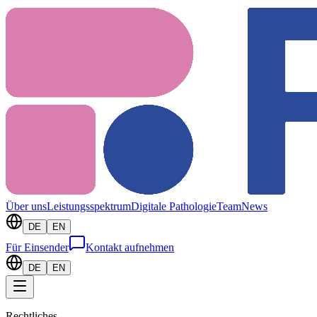
Über uns
Leistungsspektrum
Digitale Pathologie
Team
News
DE
EN
Für Einsender
Kontakt aufnehmen
DE
EN
Rechtliches